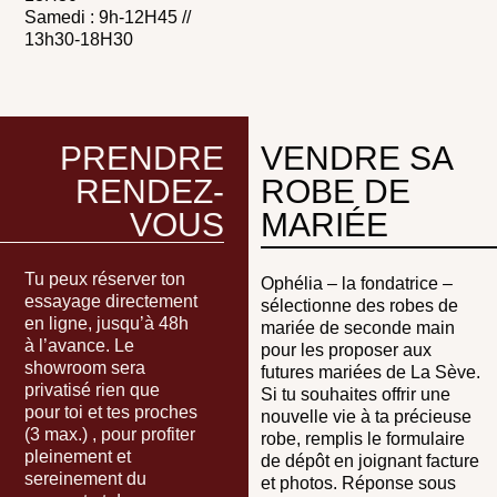
Samedi : 9h-12H45 //
13h30-18H30
PRENDRE
VENDRE SA
RENDEZ-
ROBE DE
VOUS
MARIÉE
Tu peux réserver ton
Ophélia – la fondatrice –
essayage directement
sélectionne des robes de
en ligne, jusqu’à 48h
mariée de seconde main
à l’avance. Le
pour les proposer aux
showroom sera
futures mariées de La Sève.
privatisé rien que
Si tu souhaites offrir une
pour toi et tes proches
nouvelle vie à ta précieuse
(3 max.) , pour profiter
robe, remplis le formulaire
pleinement et
de dépôt en joignant facture
sereinement du
et photos. Réponse sous