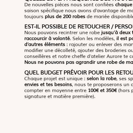
De nouvelles pièces nous sont confiées
chaque
saison spécifique nous avons d’avantage de m
toujours
plus de 200 robes
de mariée disponibl
EST-IL POSSIBLE DE RETOUCHER / PERS
Nous pouvons recintrer une robe
jusqu’à deux t
raccourcir à volonté
. Selon les modèles,
il est 
d’autres éléments
: rajouter ou enlever des man
modifier une décolleté, ajouter des broderies o
conseillères et notre cheffe d’atelier Aurore te 
Nous ne pouvons pas agrandir une robe de mar
QUEL BUDGET PRÉVOIR POUR LES RETOU
Chaque projet est unique :
selon la robe
, ses s
envies et tes besoins
, nous te proposerons un d
compter en moyenne entre
100€ et 350€
(hors 
signature et matière première).