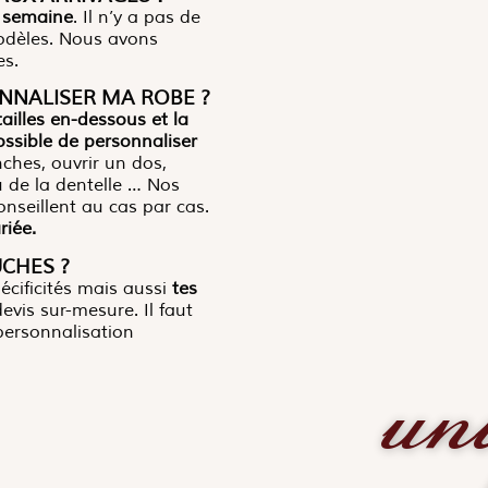
 semaine
. Il n’y a pas de
odèles. Nous avons
es.
ONNALISER MA ROBE ?
ailles en-dessous et la
possible de personnaliser
ches, ouvrir un dos,
u de la dentelle … Nos
conseillent au cas par cas.
iée.
CHES ?
pécificités mais aussi
tes
un
evis sur-mesure. Il faut
personnalisation