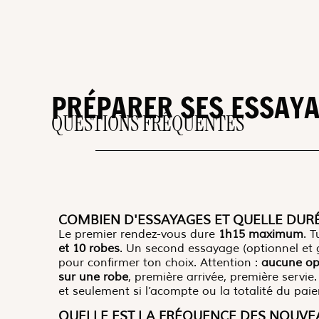
PRÉPARER SES ESSAYA
QUESTIONS FRÉQUENTES
COMBIEN D'ESSAYAGES ET QUELLE DURÉE
Le premier rendez-vous dure
1h15
maximum
. 
et 10 robes
. Un second essayage (optionnel et g
pour confirmer ton choix. Attention :
aucune op
sur une robe
, première arrivée, première servie
et seulement si l’acompte ou la totalité du pai
QUELLE EST LA FRÉQUENCE DES NOUVE