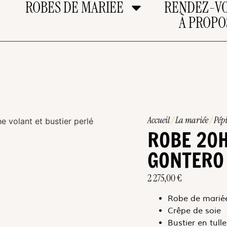
ROBES DE MARIÉE
RENDEZ-V
À PROPO
Accueil
/
La mariée
/
Pépi
ROBE 20H
GONTERO
2 275,00
€
Robe de mariée
Crêpe de soie
Bustier en tull