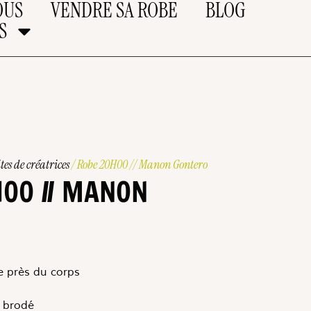
OUS
VENDRE SA ROBE
BLOG
S
tes de créatrices
/ Robe 20H00 // Manon Gontero
00 // MANON
 près du corps
e brodé