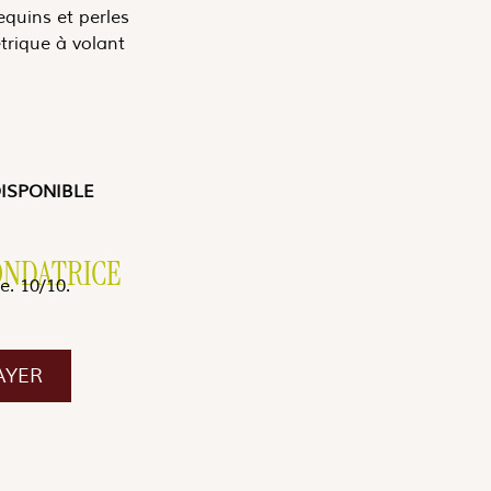
sequins et perles
rique à volant
DISPONIBLE
FONDATRICE
e. 10/10.
AYER