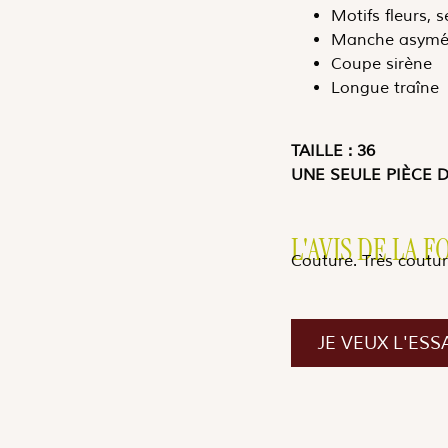
Motifs fleurs, 
Manche asymét
Coupe sirène
Longue traîne
TAILLE : 36
UNE SEULE PIÈCE 
L'AVIS DE LA 
Couture. Très coutur
JE VEUX L'ESS