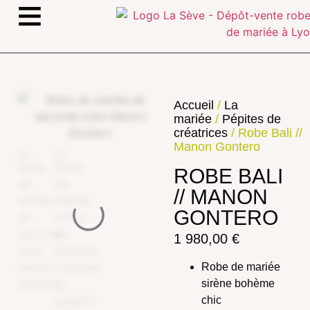
≡
Accueil
/
La
mariée
/
Pépites de
créatrices
/ Robe Bali //
Manon Gontero
ROBE BALI
// MANON
GONTERO
1 980,00
€
Robe de mariée
sirène bohème
chic