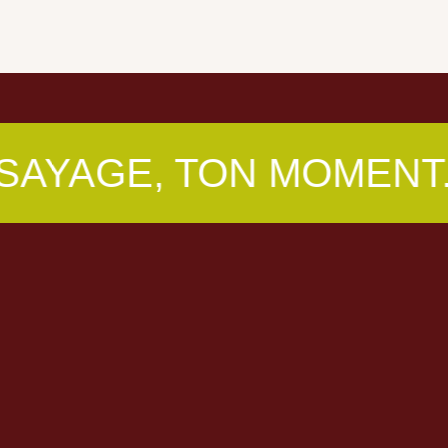
E, TON MOMENT.
TO