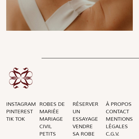
INSTAGRAM
ROBES DE
RÉSERVER
À PROPOS
PINTEREST
MARIÉE
UN
CONTACT
TIK TOK
MARIAGE
ESSAYAGE
MENTIONS
CIVIL
VENDRE
LÉGALES
PETITS
SA ROBE
C.G.V.