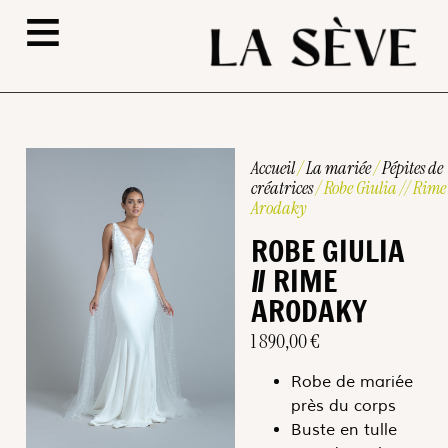
≡
Accueil
/
La mariée
/
Pépites de
créatrices
/ Robe Giulia // Rime
Arodaky
ROBE GIULIA
// RIME
ARODAKY
1 890,00
€
Robe de mariée
près du corps
Buste en tulle