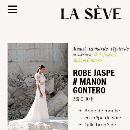
≡
Accueil
/
La mariée
/
Pépites de
créatrices
/ Robe Jaspe //
Manon Gontero
ROBE JASPE
// MANON
GONTERO
2 380,00
€
Robe de mariée
en crêpe de soie
Tulle brodé de