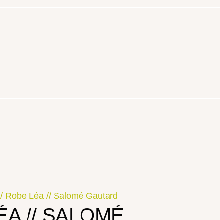
/ Robe Léa // Salomé Gautard
ÉA // SALOMÉ