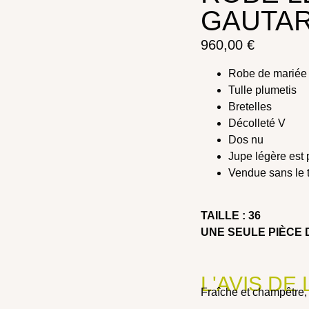
GAUTA
960,00
€
Robe de mariée 
Tulle plumetis
Bretelles
Décolleté V
Dos nu
Jupe légère est 
Vendue sans le 
TAILLE : 36
UNE SEULE PIÈCE 
L'AVIS DE
Fraîche et champêtre,