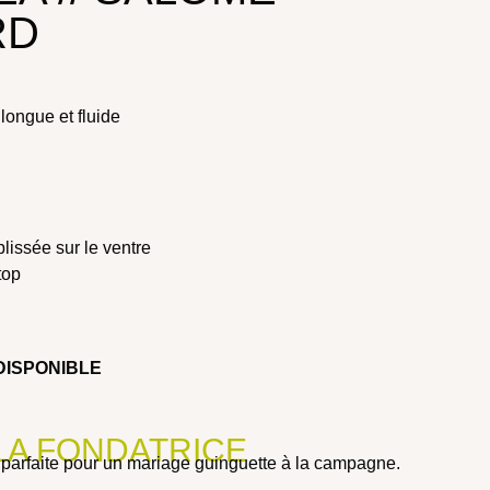
RD
longue et fluide
plissée sur le ventre
top
DISPONIBLE
 LA FONDATRICE
 parfaite pour un mariage guinguette à la campagne.