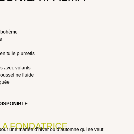
e bohème
e
en tulle plumetis
s avec volants
ousseline fluide
rquée
DISPONIBLE
 LA FONDATRICE
pour une mariée d’hiver ou d’automne qui se veut