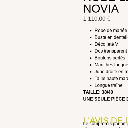
NOVIA
1 110,00
€
Robe de marié
Buste en dentell
Décolleté V
Dos transparent 
Boutons perlés
Manches longue
Jupe droite en m
Taille haute ma
Longue traîne
TAILLE: 38/40
UNE SEULE PIÈCE 
L'AVIS DE
Le compromis parfait 