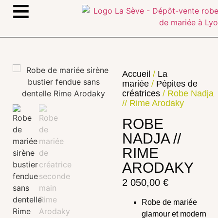
≡
Accueil
/
La
mariée
/
Pépites de
créatrices
/ Robe Nadja
// Rime Arodaky
ROBE
NADJA //
RIME
ARODAKY
2 050,00
€
Robe de mariée
glamour et modern