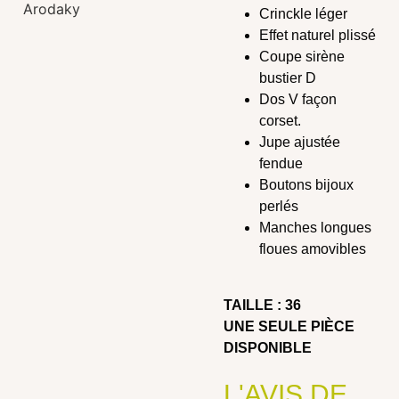
Crinckle léger
Effet naturel plissé
Coupe sirène
bustier D
Dos V façon
corset.
Jupe ajustée
fendue
Boutons bijoux
perlés
Manches longues
floues amovibles
TAILLE : 36
UNE SEULE PIÈCE
DISPONIBLE
L'AVIS DE