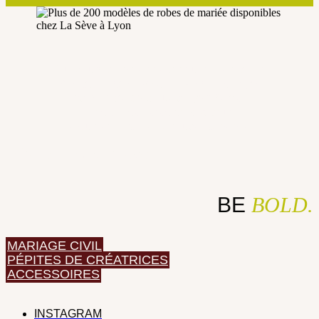
Tu as un coup de coeur pour cette robe ?
Prends rendez-vous et viens l’essayer
dans notre boutique à Lyon 6ème.
Nos conseillères sont là pour
te guider et t’aider à trouver la pépite.
RÉSERVER UN ESSAYAGE
BE
BOLD.
MARIAGE CIVIL
PÉPITES DE CRÉATRICES
ACCESSOIRES
INSTAGRAM