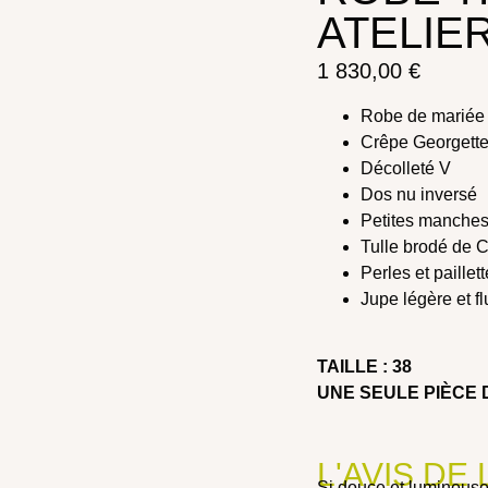
ATELIE
1 830,00
€
Robe de mariée
Crêpe Georgett
Décolleté V
Dos nu inversé
Petites manche
Tulle brodé de 
Perles et paillet
Jupe légère et f
TAILLE : 38
UNE SEULE PIÈCE 
L'AVIS DE
Si douce et lumineuse,