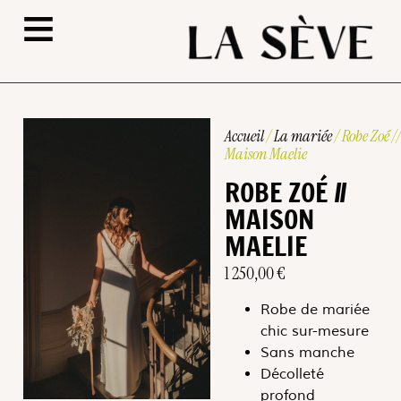
≡
Accueil
/
La mariée
/ Robe Zoé //
Maison Maelie
ROBE ZOÉ //
MAISON
MAELIE
1 250,00
€
Robe de mariée
chic sur-mesure
Sans manche
Décolleté
profond