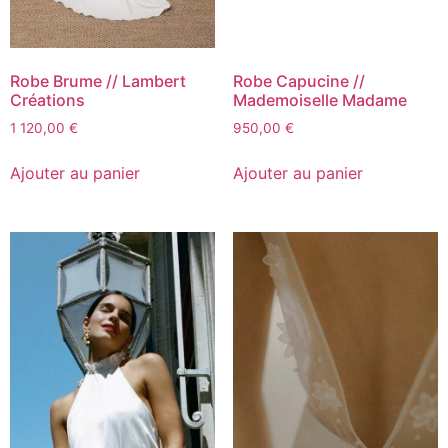
Robe Brume // Lambert
Robe Capucine //
Créations
Mademoiselle Madame
1 120,00
€
950,00
€
Ajouter au panier
Ajouter au panier