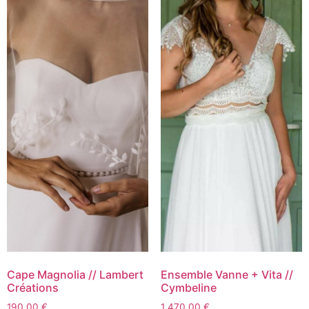
Cape Magnolia // Lambert
Ensemble Vanne + Vita //
Créations
Cymbeline
190,00
€
1 470,00
€