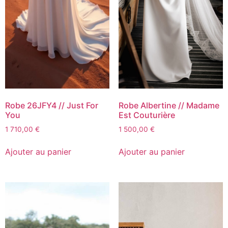
Robe 26JFY4 // Just For
Robe Albertine // Madame
You
Est Couturière
1 710,00
€
1 500,00
€
Ajouter au panier
Ajouter au panier