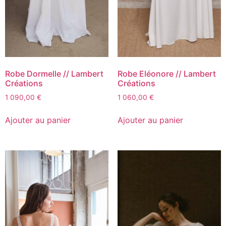
Robe Dormelle // Lambert
Robe Eléonore // Lambert
Créations
Créations
1 090,00
€
1 060,00
€
Ajouter au panier
Ajouter au panier