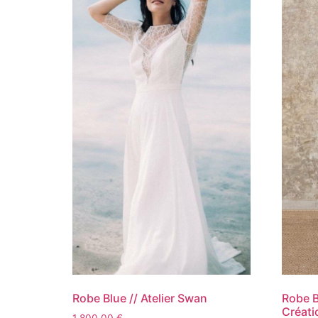
Robe Blue // Atelier Swan
Robe B
Créati
1 800,00
€