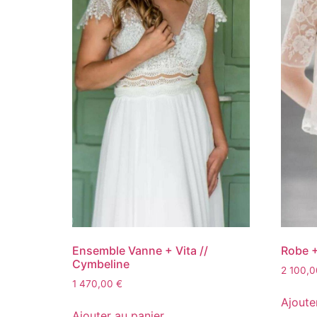
Ensemble Vanne + Vita //
Robe +
Cymbeline
2 100,
1 470,00
€
Ajoute
Ajouter au panier