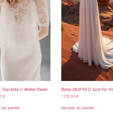
 Top Arès // Atelier Swan
Robe 26JFY4 // Just For Y
00
€
1 710,00
€
r au panier
Ajouter au panier