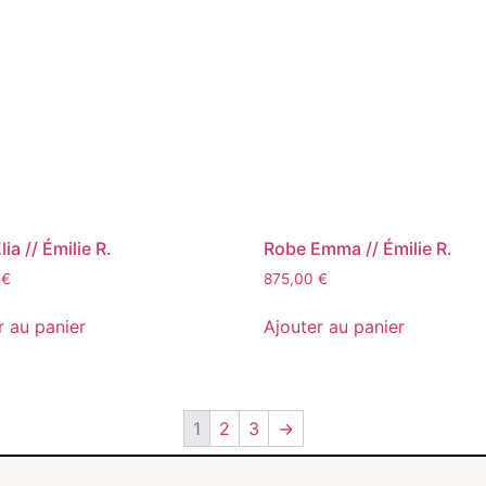
ia // Émilie R.
Robe Emma // Émilie R.
0
€
875,00
€
r au panier
Ajouter au panier
1
2
3
→