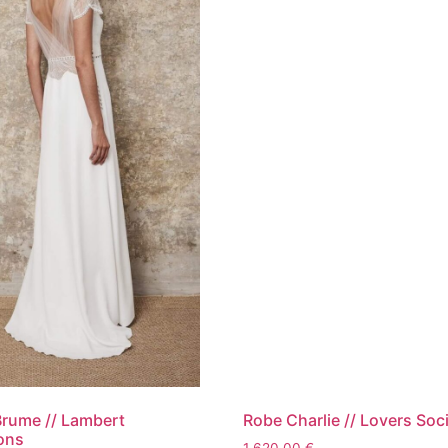
rume // Lambert
Robe Charlie // Lovers Soc
ons
1 620,00
€