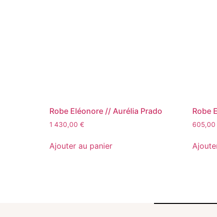
Robe Eléonore // Aurélia Prado
Robe El
1 430,00
€
605,0
Ajouter au panier
Ajoute