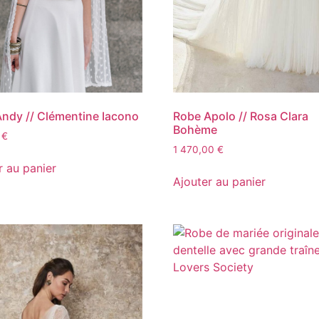
ndy // Clémentine Iacono
Robe Apolo // Rosa Clara
Bohème
0
€
1 470,00
€
r au panier
Ajouter au panier