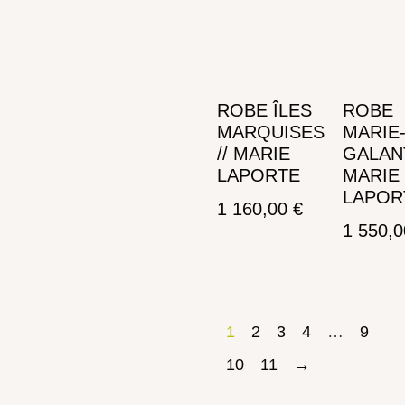
ROBE ÎLES
ROBE
MARQUISES
MARIE
// MARIE
GALANT
LAPORTE
MARIE
LAPOR
1 160,00
€
1 550,
Ajouter au panier
Ajouter au panier
1
2
3
4
…
9
10
11
→