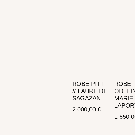
ROBE PITT
ROBE
// LAURE DE
ODELIN
SAGAZAN
MARIE
LAPOR
2 000,00
€
1 650,
Ajouter au panier
Ajouter au panier