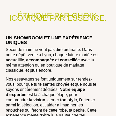
ÉTHIQUE PAR CHOIX,
ICONIQUE PAR ESSENCE.
UN SHOWROOM ET UNE EXPÉRIENCE
UNIQUES
Seconde main ne veut pas dire ordinaire. Dans
notre dépôt-vente à Lyon, chaque future mariée est
accueillie, accompagnée et conseillée
avec la
même attention qu’en boutique de mariage
classique, et plus encore.
Nos essayages se font uniquement sur rendez-
vous, pour que tu te sentes choyée et que nous te
soyons entièrement dédiées.
Notre équipe
d’expertes
est là à chaque étape, pour
comprendre
ta vision
, cerner
ton style
, t’orienter
parmi la sélection, et t’aider à imaginer les
retouches qui feront de cette robe, ta pépite. Cette
expérience mérite d’être à la hauteur de tes