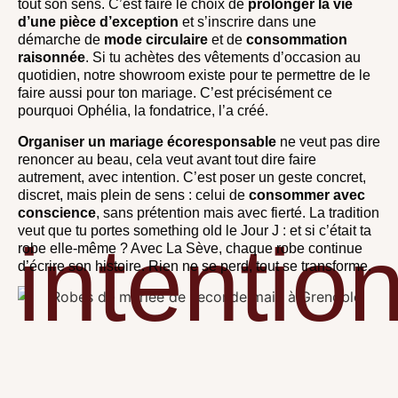
tout son sens. C’est faire le choix de
prolonger la vie
d’une pièce d’exception
et s’inscrire dans une
démarche de
mode circulaire
et de
consommation
raisonnée
. Si tu achètes des vêtements d’occasion au
quotidien, notre showroom existe pour te permettre de le
faire aussi pour ton mariage. C’est précisément ce
pourquoi Ophélia, la fondatrice, l’a créé.
Organiser un mariage écoresponsable
ne veut pas dire
renoncer au beau, cela veut avant tout dire faire
autrement, avec intention. C’est poser un geste concret,
discret, mais plein de sens : celui de
consommer avec
conscience
, sans prétention mais avec fierté. La tradition
veut que tu portes something old le Jour J : et si c’était ta
intentio
robe elle-même ? Avec La Sève, chaque robe continue
d’écrire son histoire. Rien ne se perd, tout se transforme.