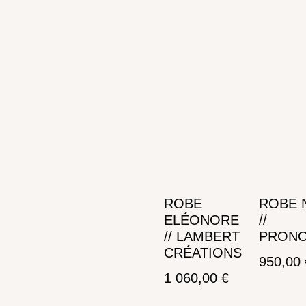
ROBE
ROBE 
ELÉONORE
//
// LAMBERT
PRONO
CRÉATIONS
950,00
1 060,00
€
Ajouter au panier