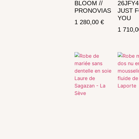
BLOOM //
26JFY4 
PRONOVIAS
JUST 
YOU
1 280,00
€
1 710,
Ajouter au panier
Ajouter au panier