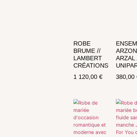
ROBE
ENSEM
BRUME //
ARZON
LAMBERT
ARZAL 
CRÉATIONS
UNIPAR
1 120,00
€
380,00
Ajouter au panier
Ajouter au panier