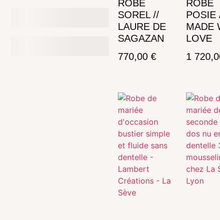
ROBE
ROBE
SOREL //
POSIE /
LAURE DE
MADE 
SAGAZAN
LOVE
770,00
€
1 720,
Ajouter au panier
Ajouter au panier