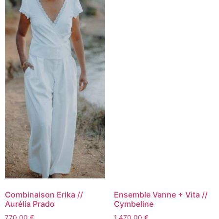
Combinaison Erika //
Ensemble Vanne + Vita //
Aurélia Prado
Cymbeline
770,00
€
1 470,00
€