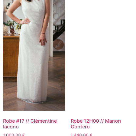
Robe #17 // Clémentine
Robe 12H00 // Manon
Iacono
Gontero
1 000,00
€
1 440,00
€